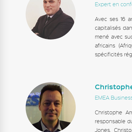
Expert en conf
Avec ses 16 a
capitalisés da
mené avec succ
africains (Af
spécificités ré
Christop
EMEA Business 
Christophe A
responsable d
Jones, Christ