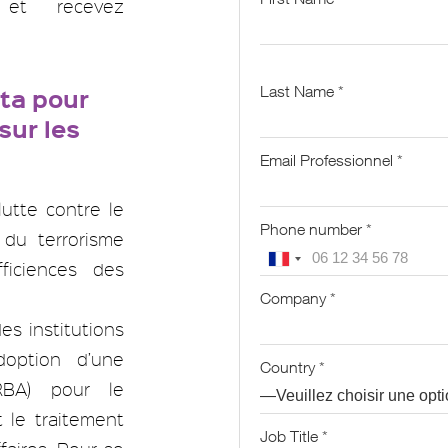
t et recevez
ta pour
Last Name *
sur les
Email Professionnel *
lutte contre le
Phone number *
 du terrorisme
ficiences des
Company *
es institutions
doption d’une
Country *
RBA) pour le
t le traitement
Job Title *