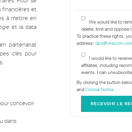
faires. Pour se
 financières et
es à mettre en
We would like to remi
ogie et la data
delete, limit and oppose 
To practice these rights, yo
address:
dpo@vneuron.co
en partenariat
pes clés pour
I would like to recei
s.
affiliates, including re
events. I can unsubscribe
By clicking the button bel
and
Cookie Notice
.
our concevoir
nu dans