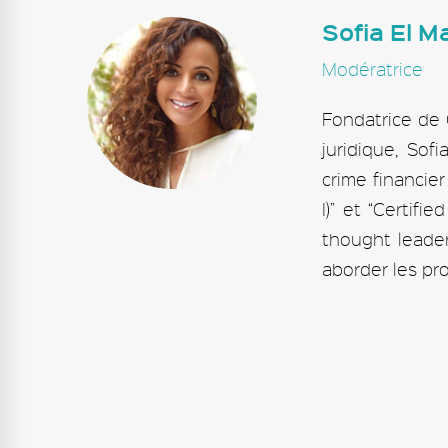
Sofia El M
Modératrice
Fondatrice de 
juridique, Sof
crime financie
I)” et “Certif
thought leader
aborder les pro