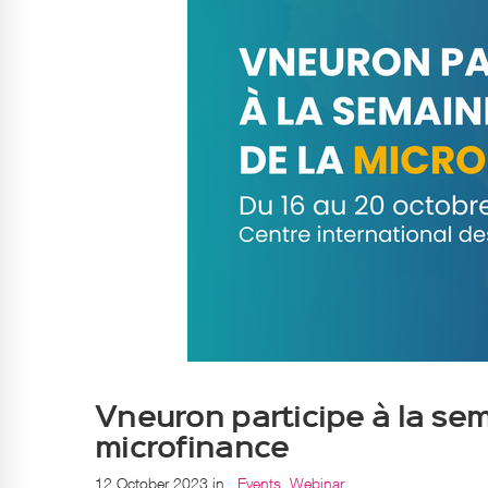
Vneuron participe à la sem
microfinance
12 October 2023
in
Events
,
Webinar