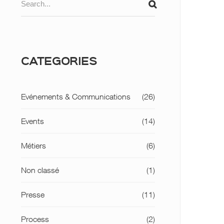
for:
SEARCH
CATEGORIES
Evénements & Communications
(26)
Events
(14)
Métiers
(6)
Non classé
(1)
Presse
(11)
Process
(2)