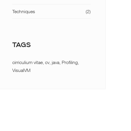
Techniques
(2)
TAGS
cirriculium vitae
,
cv
,
java
,
Profiling
,
VisualVM