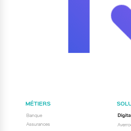
MÉTIERS
SOL
Banque
Digit
Assurances
Averr