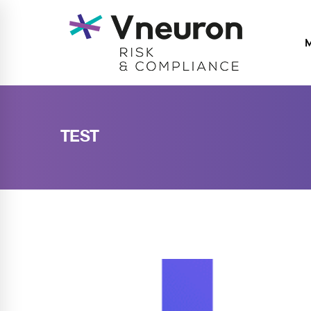
M
TEST