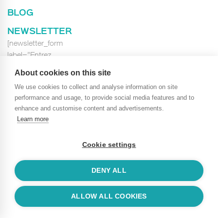
BLOG
NEWSLETTER
[newsletter_form
label=”Entrez
votre E-mail…”
About cookies on this site
class=”newsletter_form”]
We use cookies to collect and analyse information on site
performance and usage, to provide social media features and to
enhance and customise content and advertisements.
Learn more
Accueil
Carrières
Contact
Blog
Cookie settings
Privacy policy
DENY ALL
Powered by
SAME TEAM
ALLOW ALL COOKIES